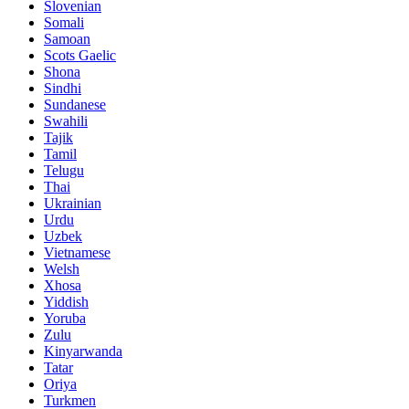
Slovenian
Somali
Samoan
Scots Gaelic
Shona
Sindhi
Sundanese
Swahili
Tajik
Tamil
Telugu
Thai
Ukrainian
Urdu
Uzbek
Vietnamese
Welsh
Xhosa
Yiddish
Yoruba
Zulu
Kinyarwanda
Tatar
Oriya
Turkmen