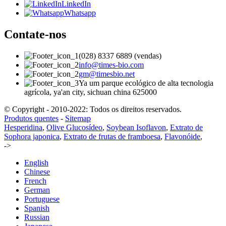
LinkedIn
Whatsapp
Contate-nos
(028) 8337 6889 (vendas)
info@times-bio.com
gm@timesbio.net
Ya um parque ecológico de alta tecnologia
agrícola, ya'an city, sichuan china 625000
© Copyright - 2010-2022: Todos os direitos reservados.
Produtos quentes
-
Sitemap
Hesperidina
,
Olive Glucosídeo
,
Soybean Isoflavon
,
Extrato de
Sophora japonica
,
Extrato de frutas de framboesa
,
Flavonóide
,
->
English
Chinese
French
German
Portuguese
Spanish
Russian